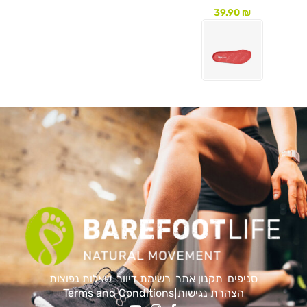
39.90
₪
לעמוד המוצר
סניפים
תקנון אתר
רשימת דיוור
שאלות נפוצות
הצהרת נגישות
Terms and Conditions