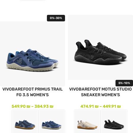
לעמוד המוצר
0%-30%
5%-10%
VIVOBAREFOOT PRIMUS TRAIL
VIVOBAREFOOT MOTUS STUDIO
FG 3.5 WOMEN’S
SNEAKER WOMEN’S
549.90
₪
–
384.93
₪
474.91
₪
–
449.91
₪