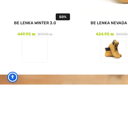
50%
BE LENKA WINTER 3.0
BE LENKA NEVADA
449.95
₪
424.95
₪
899.90
₪
849.9
צר
לעמוד המוצר