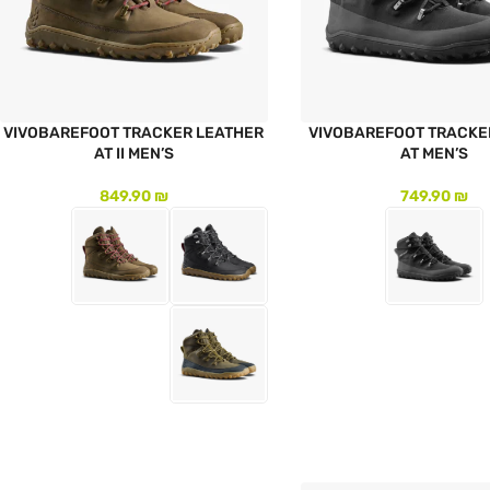
VIVOBAREFOOT TRACKER LEATHER
VIVOBAREFOOT TRACKER
AT II MEN’S
AT MEN’S
849.90
₪
749.90
₪
צר
לעמוד המוצר