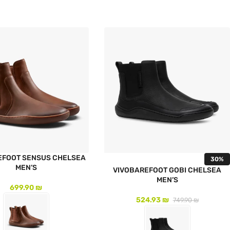
לעמוד המוצר
EFOOT SENSUS CHELSEA
30%
MEN’S
VIVOBAREFOOT GOBI CHELSEA
MEN’S
699.90
₪
524.93
₪
749.90
₪