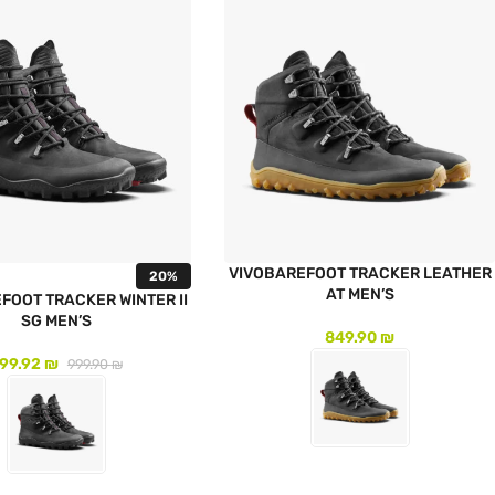
VIVOBAREFOOT TRACKER LEATHER
20%
AT MEN’S
FOOT TRACKER WINTER II
SG MEN’S
849.90
₪
99.92
₪
999.90
₪
לעמוד המוצר