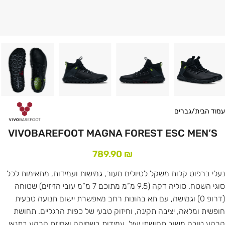
עמוד הבית
/
גברים
VIVOBAREFOOT MAGNA FOREST ESC MEN’S
789.90
₪
נעלי ברפוט קלות משקל לטיולים מעור, גמישות ועמידות, מתאימות לכל
סוגי השטח. סוליה דקה (9.5 מ”מ מתוכם 7 מ”מ עובי הזיזים) שטוחה
(דרופ 0) וגמישה, עם תא בהונות רחב מאפשרת יישום תנועה טבעית
חופשית ומלאה, יציבה תקינה, וחיזוק טבעי של כפות הרגליים. תחושת
קרקע טובה משוב תחושתי יעיל. עמידות בשחיקה ואחיזת קרקע בתנאי