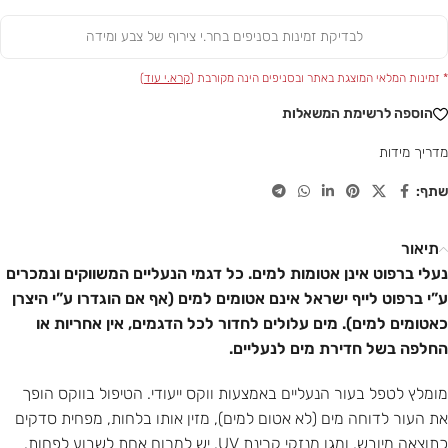
לבדיקת זמינות בסניפים בחר.י צירוף של צבע ומידה
* זמינות המלאי המוצגת באתר ובסניפים הינה מקורבת (
קרא.י עוד
)
הוספה לרשימת המשאלות
מדריך מידות
שתף:
תיאור
נעלי ברפוט אינן אטומות למים. כל דגמי הנעליים המשווקים ונמכרים
ע”י ברפוט לייף ישראל אינם אטומים למים (אף אם הוגדרו ע”י היצרן
כאטומים למים). מים עלולים לחדור לכל הדגמים, אין אחריות או
החלפה בשל חדירת מים לנעליים.
מומלץ לטפל בעור הנעליים באמצעות ווקס ייעודי. הטיפול בווקס הופך
את העור לדוחה מים (לא אטום למים), מזין אותו בלחות, מפחית סדקים
כתוצאה מיובש, ומגן מנזקי קרינת UV. יש למרוח אחת לשבוע לפחות.