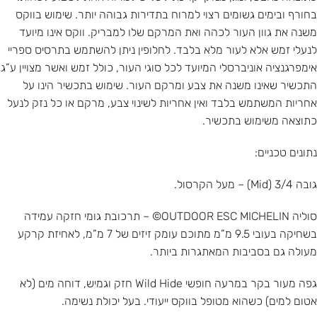
בחורף ובימים גשומים רצוי למרוח בתדירות גבוהה יותר. שימוש בווקס
משנה את גוון העור לכהה ואת המרקם שלו למבריק. ווקס אינו מיועד
לנעלי זמש אלא לעור מלא בלבד. לחלופין ניתן להשתמש בתרסיס ספריי
אימפרגנציה אוניברסלי המיועד לכל סוגי העור, כולל זמש ואשר מצויין ע”ג
התכשיר שאינו משנה את צבע ומרקם העור. שימוש בתכשיר הינו על
אחריות המשתמש בלבד ואין אחריות לשינוי צבע, מרקם או כל נזק לנעל
כתוצאה משימוש בתכשיר.
נתונים טכניים:
גובה 3/4 (Mid) – מעל הקרסול.
סוליה OUTDOOR ESC MICHELIN© – תרכובת גומי חזקה עמידה
בשחיקה בעובי 9.5 מ”מ מתוכם עומק זיזים של 7 מ”מ, לאחיזת קרקע
מעולה גם בסביבות המאתגרות ביותר.
גפה מעור בקר במרעה חופשי Wild Hide חזק וגמיש, דוחה מים (לא
אטום למים) כשהוא מטופל בווקס ייעודי. בעל יכולת נשימה.