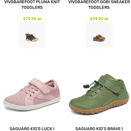
VIVOBAREFOOT PLUMA KNIT
VIVOBAREFOOT GOBI SNEAKER
TODDLERS
TODDLERS
279.90
₪
299.90
₪
לעמוד המוצר
לעמוד המוצר
SAGUARO KID’S LUCK I
SAGUARO KID’S BRAVE I