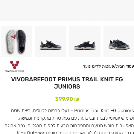
עמוד הבית
/
פעוטות ילדים ונוער
VIVOBAREFOOT PRIMUS TRAIL KNIT FG
JUNIORS
399.90
₪
Primus Trail Knit FG Juniors – נעלי ברפוט לטיולים, ריצת שטח
ושימוש יומיומי לבנות ובני נוער, עם גפת סריג מתקדמת וגמישה.
מאפשרות חופש תנועה והתפתחות טבעית לכפות הרגליים. גפה ארוגה
כגרב המונע כניסת לכלוך ואבנים קטנות. סוליית Kids Outdoor