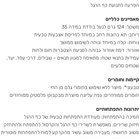
הפרעה לתנועת כף הרגל
מאפיינים כלליים
משקל: 124 גרם לנעל בודדת במידה 35
רוחב: תא בהונות רחב במיוחד לפריסת אצבעות טבעית
נוחות: קלה במיוחד ונוחה לשימוש ממושך
אוורור: רמת אוורור גבוהה למניעת הצטברות חום ולחות
עמידות בתנאי שטח: מתאימה למגוון תנאים – שבילים, דרכי עפר, יער,
שטחים סלעיים
קיימות וחומרים
טבעוני*: מיוצר ללא שימוש בחומרי גלם מן החי
חומרים ממוחזרים: גפה עליונה מיוצרת מבקבוקי פלסטיק ממוחזרים
יתרונות התפתחותיים
תמיכה בהתפתחות: מעודדת התפתחות טבעית של כף הרגל
חיזוק שרירים: מאפשרת לשרירי כף הרגל והקרסול להתפתח ולהתחזק
משוב תחושתי: מעבירה משוב עשיר מהקרקע למוח להתפתחות מוטורית