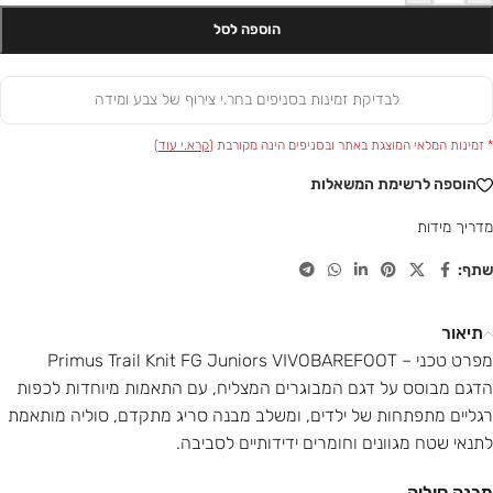
הוספה לסל
לבדיקת זמינות בסניפים בחר.י צירוף של צבע ומידה
* זמינות המלאי המוצגת באתר ובסניפים הינה מקורבת (
קרא.י עוד
)
הוספה לרשימת המשאלות
מדריך מידות
שתף:
תיאור
מפרט טכני – Primus Trail Knit FG Juniors VIVOBAREFOOT
הדגם מבוסס על דגם המבוגרים המצליח, עם התאמות מיוחדות לכפות
רגליים מתפתחות של ילדים, ומשלב מבנה סריג מתקדם, סוליה מותאמת
לתנאי שטח מגוונים וחומרים ידידותיים לסביבה.
מבנה סוליה