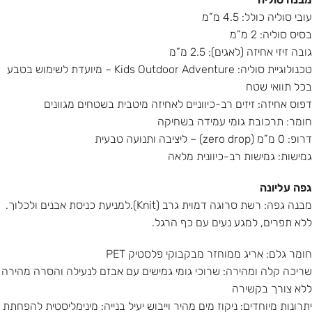
עובי סוליה כולל: 4.5 מ”מ
בסיס סוליה: 2 מ”מ
גובה זיזי אחיזה (לאגים): 2.5 מ”מ
טכנולוגיית סוליה: Kids Outdoor Adventure – מיועדת לשימוש בטבע
בכל תוואי שטח
דפוס אחיזה: זיזים רב-כיווניים לאחיזה מיטבית בשטחים מגוונים
חומר: תרכובת גומי עמידה בשחיקה
דרופ: 0 מ”מ (zero drop) – ליציבה ותנועה טבעית
גמישות: גמישות רב-כיוונית מלאה
גפה עליונה
מבנה גפה: רשת סרוגה דמוית גרב (Knit).למניעת כניסת אבנים ולכלוך.
ללא תפרים, למגע נעים עם כף הרגל.
חומר גלם: אריג ממוחזר מבקבוקי פלסטיק PET
שריכה קלה ומהירה: שרוכי גומי גמישים עם אבזם לנעילה והסרה מהירה
ללא צורך בקשירה
יתרונות מיוחדים: ניקוז מים מהיר וייבוש יעיל בנייה: מינימליסטית להפחתת