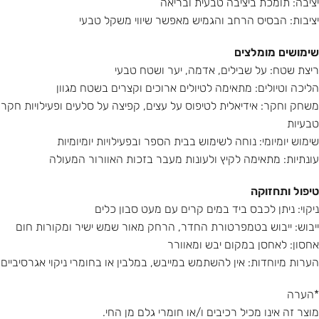
יציבה: תומכת ביציבה טבעית ובריאה
יציבות: הבסיס הרחב והגמיש מאפשר שיווי משקל טבעי
שימושים מומלצים
ריצת שטח: על שבילים, אדמה, יער ושטח טבעי
הליכה וטיולים: מתאימה לטיולים ארוכים וקצרים בשטח מגוון
משחק וחקר: אידיאלית לטיפוס על עצים, קפיצה על סלעים ופעילויות חקר
טבעיות
שימוש יומיומי: נוחה לשימוש בבית הספר ובפעילויות יומיומיות
עונתיות: מתאימה לקיץ ולעונות מעבר בזכות האוורור המעולה
טיפול ותחזוקה
ניקוי: ניתן לכבס ביד במים קרים עם מעט סבון כלים
ייבוש: ייבוש בטמפרטורת החדר, הרחק מאור שמש ישיר ומקורות חום
אחסון: לאחסן במקום יבש ומאוורר
הערות מיוחדות: אין להשתמש במייבש, במלבין או בחומרי ניקוי אגרסיביים
*הערה
מוצר זה אינו מכיל רכיבים ו/או חומרי גלם מן החי.