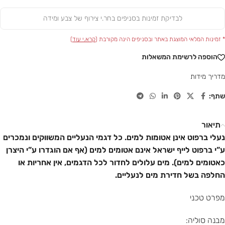
לבדיקת זמינות בסניפים בחר.י צירוף של צבע ומידה
* זמינות המלאי המוצגת באתר ובסניפים הינה מקורבת (
קרא.י עוד
)
הוספה לרשימת המשאלות
מדריך מידות
שתף:
תיאור
נעלי ברפוט אינן אטומות למים. כל דגמי הנעליים המשווקים ונמכרים
ע”י ברפוט לייף ישראל אינם אטומים למים (אף אם הוגדרו ע”י היצרן
כאטומים למים). מים עלולים לחדור לכל הדגמים, אין אחריות או
החלפה בשל חדירת מים לנעליים.
מפרט טכני
מבנה סוליה: