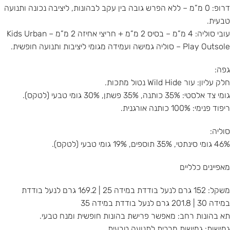
דרופ: 0 מ”מ – ללא הפרש גובה בין עקב לבהונות, ליציבה נכונה ותנועה
טבעית.
עובי סוליה: 4 מ”מ – בסיס 2 מ”מ + חריצי אחיזה 2 מ”מ – Kids Urban
Play Outsole – סוליה גמישה ועמידה מגומי ליציבות ותנועה חופשית.
גפה:
חלק עליון: עור Wild Hide נטול מתכות.
גומי צד אלסטי: 35% כותנה, 35% פשתן, 30% גומי טבעי (לטקס).
ריפוד פנימי: 100% כותנה אורגנית.
סוליה:
46% גומי סינתטי, 35% תוספים, 19% גומי טבעי (לטקס).
מאפיינים כלליים
משקל: 152 גרם לנעל בודדת במידה 25 | 169.2 גרם לנעל בודדת
במידה 30 | 201.8 גרם לנעל בודדת במידה 35
תא בהונות רחב: מאפשר פרישת בהונות חופשית ומנח טבעי.
גמישות: גמישות מרבית לתנועה טבעית.