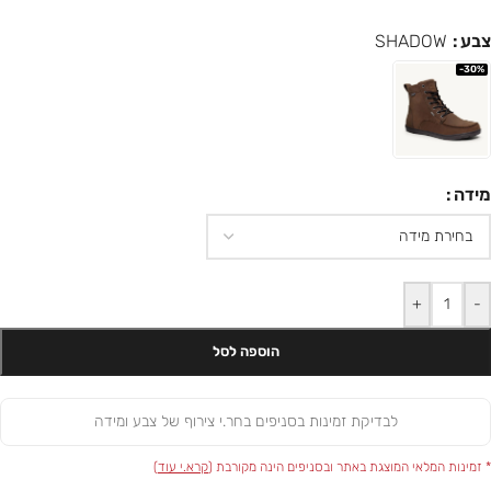
צבע
SHADOW
-30%
מידה
+
-
הוספה לסל
לבדיקת זמינות בסניפים בחר.י צירוף של צבע ומידה
* זמינות המלאי המוצגת באתר ובסניפים הינה מקורבת (
קרא.י עוד
)