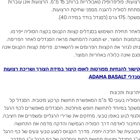
רצועות: פוליפרופילן טאבולריות ברוחב 15 מ”מ. הרצועות אינן עוברות
מתחת לסוליה להגנה מםפני שחיקת הרצועות.
משקל: 175 גרם (לסנדל בודד במידה 40).
לאחר תחילת השימוש בסנדלים קצוות הקנווס בקצה הסוליה ייפרמו.
בתמונות המוצר, יש תמונה להמחשת מראה הסנדלים לאחר הפרימה.
ניתן לגזור את הקצוות הפרומים או להשאירם. פרימת קצוות הקנווס אינה
פגם ואינה כלולה באחריות המוצר.
קישור להנחיות מפורטות לאופן קיצור במידת הצורך ושריכת רצועות
סנדלי ADAMA BASALT
.
יתרונות ותכונות
הסוליה בעובי 10 מ”מ המאפשרת תחושת קרקע מיטבית. הסנדל קל
משקל במיוחד לתחושת חופש מוחלטת. הסנדלים מאפשרים לכף הרגל
ולגוף לנוע באופן טבעי, מחזקים את שרירי הרגליים ומשפרים את היציבה.
החיבור לאדמה דרך הסוליה הגמישה והדקה מדמה את התחושה
הטבעית של הליכה יחפה. מדרך הקנווס למגע טבעי ונעים של כף הרגל
ע”ג הסנדל ומניעת תחושת לחות והחלקה של כף הרגל ע”ג המדרך.