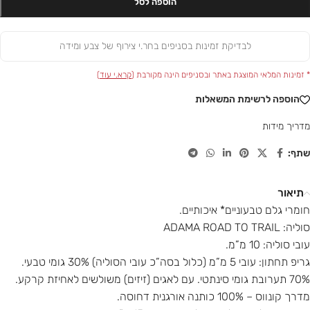
הוספה לסל
לבדיקת זמינות בסניפים בחר.י צירוף של צבע ומידה
* זמינות המלאי המוצגת באתר ובסניפים הינה מקורבת (
קרא.י עוד
)
הוספה לרשימת המשאלות
מדריך מידות
שתף:
תיאור
חומרי גלם טבעוניים* איכותיים.
סוליה: ADAMA ROAD TO TRAIL
עובי סוליה: 10 מ”מ.
גריפ תחתון: עובי 5 מ”מ (כלול בסה”כ עובי הסוליה) 30% גומי טבעי.
70% תערובת גומי סינתטי. עם לאגים (זיזים) משולשים לאחיזת קרקע.
מדרך קונווס – 100% כותנה אורגנית דחוסה.