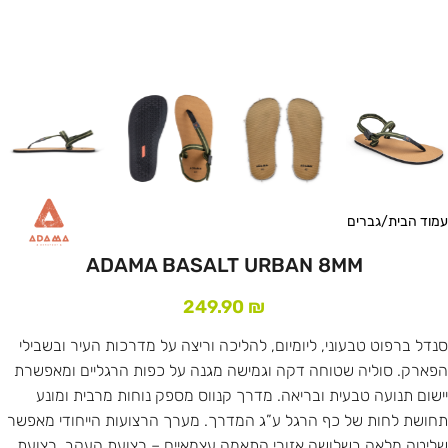
עמוד הבית
/
גברים
ADAMA BASALT URBAN 8MM
249.90
₪
סנדל ברפוט טבעוני, ליומיום, להליכה וריצה על מדרכות העיר ובשבילי
הפארק. סוליה שטוחה דקה וגמישה מגנה על כפות הרגליים ומאפשרת
יישום תנועה טבעית ובריאה. מדרך קנווס מספק נוחות מרבית ומונע
תחושת לחות של כף הרגל ע”ג המדרך. מערך הרצועות הייחודי מאפשר
שליטה מלאה בשלושה אזורי התאמה עצמאיים – רצועת העקב, רצועת