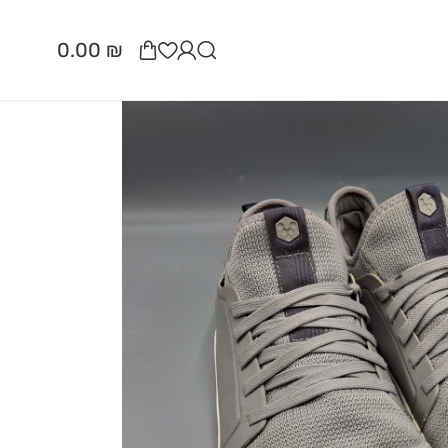
0.00
₪