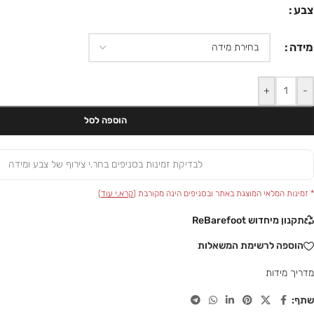
צבע
מידה
+
-
הוספה לסל
לבדיקת זמינות בסניפים בחר.י צירוף של צבע ומידה
* זמינות המלאי המוצגת באתר ובסניפים הינה מקורבת (
קרא.י עוד
)
תקנון מיחדוש ReBarefoot
הוספה לרשימת המשאלות
מדריך מידות
שתף: