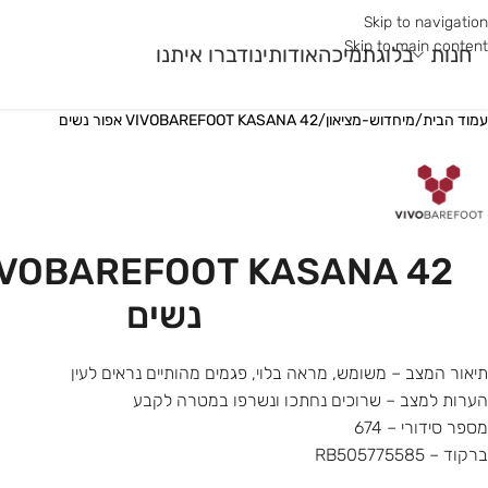
Skip to navigation
Skip to main content
חנות
בלוג
תמיכה
אודותינו
דברו איתנו
עמוד הבית
/
מיחדוש-מציאון
/
VIVOBAREFOOT KASANA 42 אפור נשים
מר גלם
עונה
שימוש
עוני
קיץ
ריצת כביש
ר
חורף
ריצת שטח
ורב
רב עונתי
חדר כושר ואימונים פונק
נשים
תיאור המצב – משומש, מראה בלוי, פגמים מהותיים נראים לעין
הערות למצב – שרוכים נחתכו ונשרפו במטרה לקבע
מספר סידורי – 674
ברקוד – RB505775585