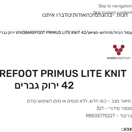
Skip to navigation
Skip to main content
חנות
בלוג
תמיכה
אודותינו
דברו איתנו
עמוד הבית
/
מיחדוש-מציאון
/
VIVOBAREFOOT PRIMUS LITE KNIT 42 ירוק גברים
מר גלם
עונה
שימוש
עוני
קיץ
ריצת כביש
ר
חורף
ריצת שטח
REFOOT PRIMUS LITE KNIT
ורב
רב עונתי
חדר כושר ואימונים פונק
42 ירוק גברים
.תיאור מצב – כמו חדש, ללא פגמים או סימן לשימוש קודם
מספר סידורי – 321
ברקוד – RB505775227
צבע