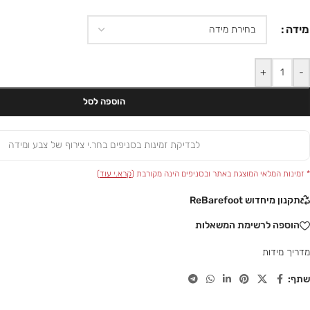
מידה
+
-
הוספה לסל
לבדיקת זמינות בסניפים בחר.י צירוף של צבע ומידה
* זמינות המלאי המוצגת באתר ובסניפים הינה מקורבת (
קרא.י עוד
)
תקנון מיחדוש ReBarefoot
הוספה לרשימת המשאלות
מדריך מידות
שתף: