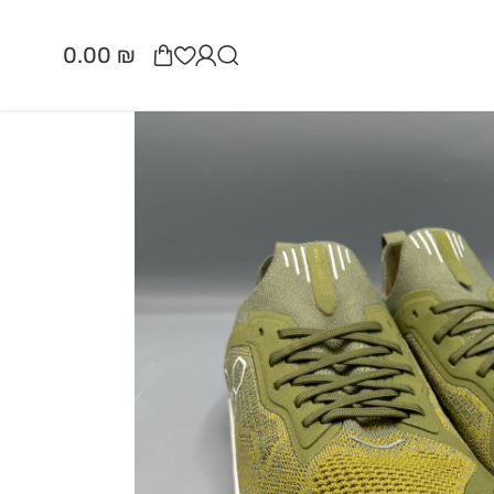
0.00
₪