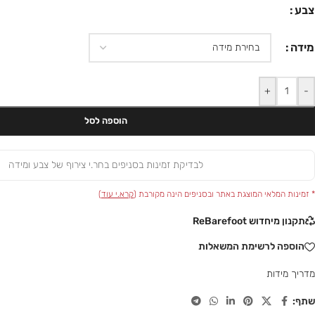
צבע
מידה
+
-
הוספה לסל
לבדיקת זמינות בסניפים בחר.י צירוף של צבע ומידה
* זמינות המלאי המוצגת באתר ובסניפים הינה מקורבת (
קרא.י עוד
)
תקנון מיחדוש ReBarefoot
הוספה לרשימת המשאלות
מדריך מידות
שתף: