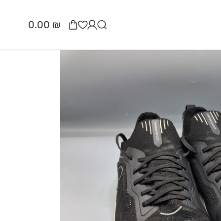
0.00
₪