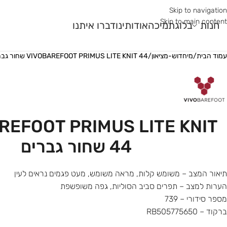
Skip to navigation
Skip to main content
חנות
בלוג
תמיכה
אודותינו
דברו איתנו
עמוד הבית
/
מיחדוש-מציאון
/
VIVOBAREFOOT PRIMUS LITE KNIT 44 שחור גברים
מר גלם
עונה
שימוש
עוני
קיץ
ריצת כביש
ר
חורף
ריצת שטח
REFOOT PRIMUS LITE KNIT
ורב
רב עונתי
חדר כושר ואימונים פונק
44 שחור גברים
תיאור המצב – משומש קלות, מראה משומש, מעט פגמים נראים לעין
הערות למצב – תפרים סביב הסוליות, גפה משופשפת
מספר סידורי – 739
ברקוד – RB505775650