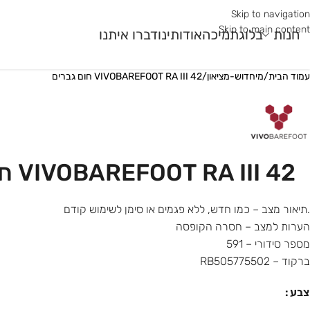
Skip to navigation
Skip to main content
חנות
בלוג
תמיכה
אודותינו
דברו איתנו
עמוד הבית
/
מיחדוש-מציאון
/
VIVOBAREFOOT RA III 42 חום גברים
מר גלם
עונה
שימוש
עוני
קיץ
ריצת כביש
ר
חורף
ריצת שטח
VIVOBAREFOOT RA III 42 חום גברים
ורב
רב עונתי
חדר כושר ואימונים פונק
.תיאור מצב – כמו חדש, ללא פגמים או סימן לשימוש קודם
הערות למצב – חסרה הקופסה
מספר סידורי – 591
ברקוד – RB505775502
צבע