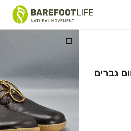
יום יום
כביש-שטח
טיולים
סנדלים
ים וספורט מים
ציונליים