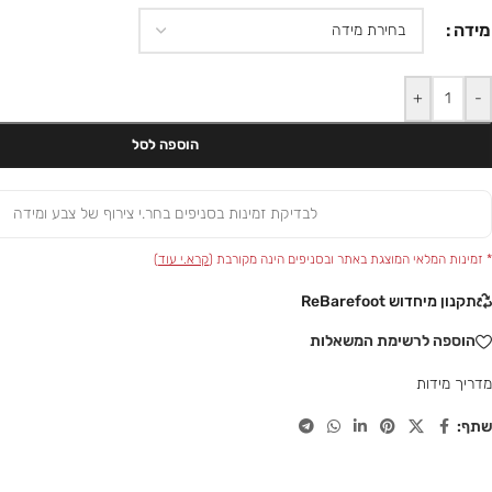
מידה
+
-
הוספה לסל
לבדיקת זמינות בסניפים בחר.י צירוף של צבע ומידה
* זמינות המלאי המוצגת באתר ובסניפים הינה מקורבת (
קרא.י עוד
)
תקנון מיחדוש ReBarefoot
הוספה לרשימת המשאלות
מדריך מידות
שתף: