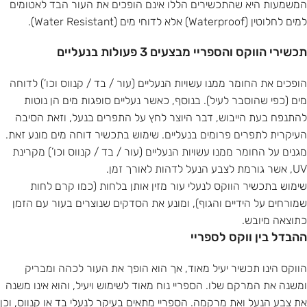
המשמעות היא שהתכשירים הללו אינם הופכים את העור הבד לאטומים
למים לחלוטין (Waterproof) אלא לדוחי מים (Water Resistant).
תכשירי הווקס והספריי מבצעים 3 פעולות בנעליים
הופכים את החומר ממנו עשויות הנעליים (עור / בד / קנווס וכו’) לדוחה
מים (כפי שהוסבר לעיל). בנוסף, כאשר נעליים סופגות מים הן נוטות
להתנפח בעת הייבוש, דבר היוצר לחץ על התפרים בנעל, וזאת הסיבה
העיקרית לתפרים פרומים בנעליים. שימוש בתכשיר דוחה מים מונע זאת.
מגנים על החומר ממנו עשויות הנעליים (עור / בד / קנווס וכו’) מקרינת
UV, אשר גורמת לצבע הנעל לדהות לאורך זמן.
שימוש בתכשיר הווקס לנעלי עור מזין אותן בלחות (כמו קרם לחות
שמורחים על הידיים והגוף), ומונע את הסדקים שנוצרים בעור עם הזמן
כתוצאה מיובש.
ההבדל בין ווקס לספריי
הווקס הינו תכשיר יעיל מאוד, אך הוא הופך את העור לכהה ומבריק
ומשנה את המרקם שלו. הספריי נוח מאוד לשימוש ויעיל, והוא אינו משנה
את צבע הנעל ואת מרקמה. הספריי מתאים בעיקר לנעלי בד או קנווס, וכן