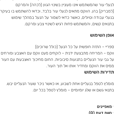
לנעלי עור שהמשתמש אינו מעוניין בשינוי הגוון (לכהה) והמרקם
(למבריק) בהן. הווקס מתאים לנעלי עור בלבד, וכדאי להשתמש בו בעיקר
בנעלי עבודה וטיולים, כאשר כדאי לשמור על הנעל במהלך שימוש
בתנאים קשים, והמשתמש פחות רגיש לשינויי צבע ומרקם.
אופן השימוש
ספריי – התזה חופשית על כל הנעל (כולל שרוכים)
ווקס – המריחה מתבצעת ידנית – לוקחים מעט ווקס עם האצבע ומורחים
על גבי עור הנעליים בתנועות סיבוביות. החום מחיכוך האצבעות עם העור
ממיס את הווקס ומחדיר אותו אל תוך העור.
תדירות השימוש
מומלץ לטפל בנעליים אחת לשבוע, או כאשר ניכר שעור הנעליים יבש.
בתנאי גשם או שלג יומיומיים – מומלץ לטפל בכל יום.
מאפיינים
חוות דעת (0)