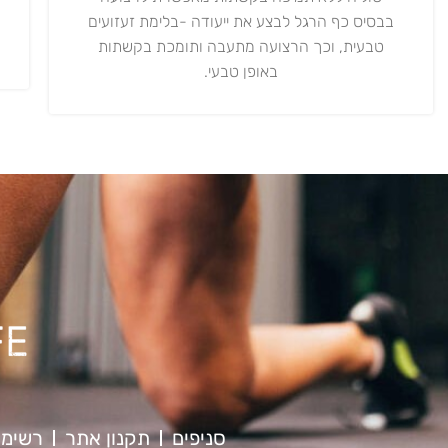
בבסיס כף הרגל לבצע את ייעודה -בלימת זעזועים
טבעית, וכך הרצועה מתעבה ותומכת בקשתות
באופן טבעי.
סניפים
תקנון אתר
רשימת