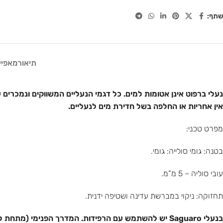
שתף:
תיאור
מאפיי
נעלי ברפוט אינן אטומות למים. כל דגמי הנעליים המשווקים ונמכרים ע
אין אחריות או החלפה בשל חדירת מים לנעליים.
מפרט טכני:
בטנה: גומי סולייה: גומי.
עובי סוליה – 5 מ”מ.
תחזוקה: ניקוי במברשת עדינה ושטיפה ידנית.
בנעלי Saguaro יש להשתמש עם הרפידות. המדרך הפנימי (מתחת לרפידה) אינו מתוכנן לשימוש ללא הרפידות. הסרת הרפידות עלולה לגרום לפגם במדרך. על פגם במדרך אין אחריות.