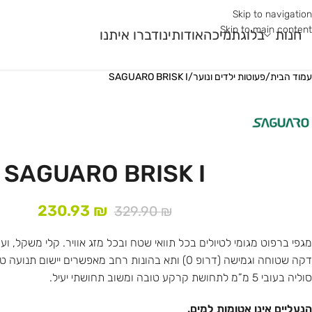
Skip to navigation
Skip to main content
חנות
בלוג
תמיכה
אודותינו
דברו איתנו
עמוד הבית
/
פעוטות ילדים ונוער
/
SAGUARO BRISK I
מר גלם
עונה
שימוש
עוני
קיץ
ריצת כביש
ר
חורף
ריצת שטח
SAGUARO BRISK I
ורב
רב עונתי
חדר כושר ואימונים פונק
230.93
₪
329.90
₪
מגפי ברפוט מגומי לטיולים בכל תוואי שטח ובכל מזג אוויר. קלי משקל, ועמ
דקה שטוחה וגמישה (דרופ 0) ותא בהונות רחב מאפשרים יישום
סוליה בעובי 5 מ”מ לתחושת קרקע טובה ומשוב תחושתי יעיל.
הנעליים אינן אטומות למים.