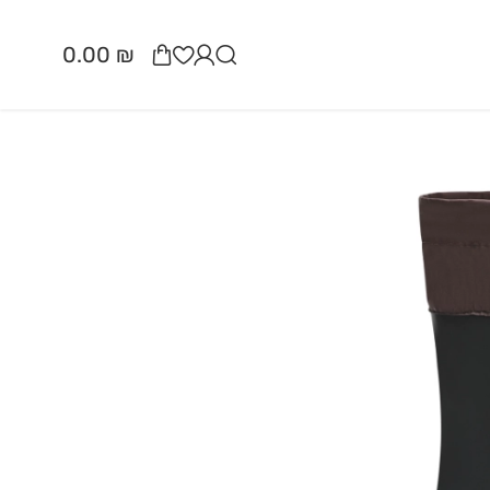
30% -
0.00
₪