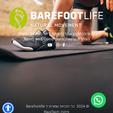
סניפים
תקנון אתר
רשימת דיוור
שאלות נפוצות
הצהרת נגישות
Terms and Conditions
© 2024 כל הזכויות שמורות ל Barefootlife
פיתוח:
RazzTech