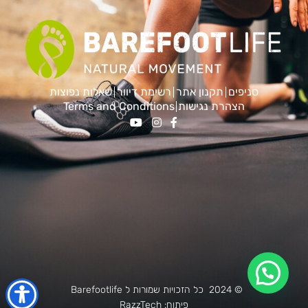
סניפים
תקנון אתר
רשימת דיוור
שאלות נפוצות
הצהרת נגישות
Terms and Conditions
© 2024 כל הזכויות שמורות ל Barefootlife
פיתוח:
RazzTech