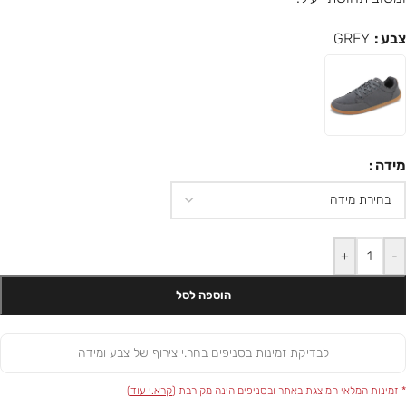
צבע
GREY
מידה
+
-
הוספה לסל
לבדיקת זמינות בסניפים בחר.י צירוף של צבע ומידה
* זמינות המלאי המוצגת באתר ובסניפים הינה מקורבת (
קרא.י עוד
)