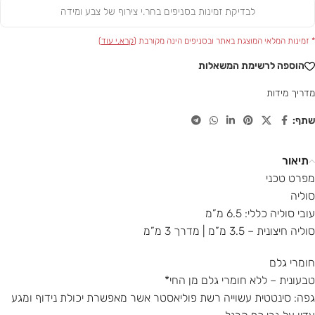
לבדיקת זמינות בסניפים בחר.י צירוף של צבע ומידה
* זמינות המלאי המוצגת באתר ובסניפים הינה מקורבת (
קרא.י עוד
)
הוספה לרשימת המשאלות
מדריך מידות
שתף:
תיאור
מפרט טכני
סוליה
עובי סוליה כללי: 6.5 מ”מ
סוליה חיצונית – 3.5 מ”מ | מדרך 3 מ”מ
חומרי גלם
טבעונית – ללא חומרי גלם מן החי*
גפה: סינטטית עשוייה רשת פוליאסטר אשר מאפשרת יכולת נידוף ומגע