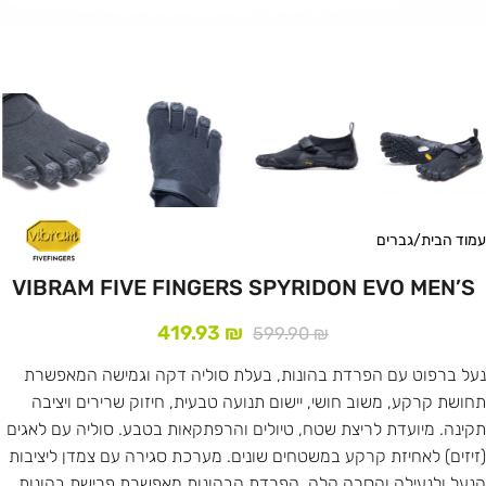
עמוד הבית
/
גברים
VIBRAM FIVE FINGERS SPYRIDON EVO MEN’S
419.93
₪
599.90
₪
נעל ברפוט עם הפרדת בהונות, בעלת סוליה דקה וגמישה המאפשרת
תחושת קרקע, משוב חושי, יישום תנועה טבעית, חיזוק שרירים ויציבה
תקינה. מיועדת לריצת שטח, טיולים והרפתקאות בטבע. סוליה עם לאגים
(זיזים) לאחיזת קרקע במשטחים שונים. מערכת סגירה עם צמדן ליציבות
הנעל ולנעילה והסרה קלה. הפרדת הבהונות מאפשרת פרישת בהונות