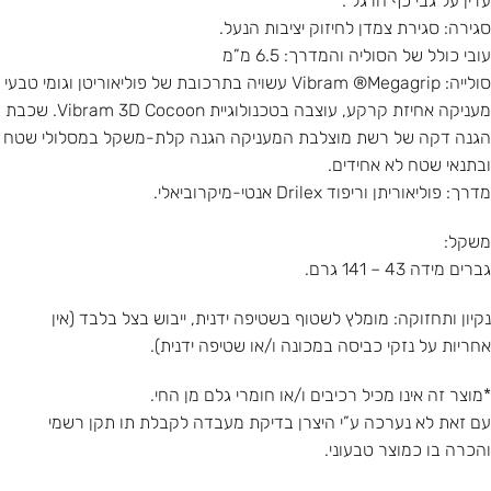
עדין על גבי כף הרגל .
סגירה: סגירת צמדן לחיזוק יציבות הנעל.
עובי כולל של הסוליה והמדרך: 6.5 מ”מ
סולייה: Vibram ®Megagrip עשויה בתרכובת של פוליאוריטן וגומי טבעי
מעניקה אחיזת קרקע, עוצבה בטכנולוגיית Vibram 3D Cocoon. שכבת
הגנה דקה של רשת מוצלבת המעניקה הגנה קלת-משקל במסלולי שטח
ובתנאי שטח לא אחידים.
מדרך: פוליאוריתן וריפוד Drilex אנטי-מיקרוביאלי.
משקל:
גברים מידה 43 – 141 גרם.
נקיון ותחזוקה: מומלץ לשטוף בשטיפה ידנית, ייבוש בצל בלבד (אין
אחריות על נזקי כביסה במכונה ו/או שטיפה ידנית).
*מוצר זה אינו מכיל רכיבים ו/או חומרי גלם מן החי.
עם זאת לא נערכה ע”י היצרן בדיקת מעבדה לקבלת תו תקן רשמי
והכרה בו כמוצר טבעוני.