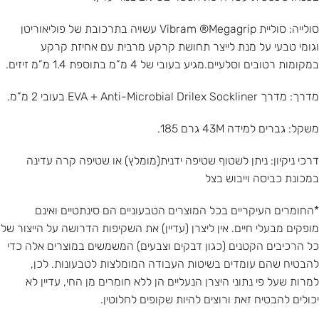
סולייה: סוליית Vibram ®Megagrip עשויה בתרכובת של פוליאוריטן
וגומי טבעי על מנת לייצר תחושת קרקע מרבית עם אחיזת קרקע
במקומות רטובים וסלעיים.מגיע בעובי של 4 מ”מ בתוספת 1.4 מ”מ זיזים.
מדרך: מדרך EVA + Anti-Microbial Drilex Sockliner בעובי 2 מ”מ.
משקל: גברים למידה 43M גרם 185.
דרכי ניקיון: ניתן לשטוף שטיפה ידנית(מומלץ) או שטיפה קרה עדינה
במכונת כביסה וייבוש בצל
*החומרים העיקריים בכל המוצרים הטבעוניים הם סינתטיים ואינם
מופקים מבעלי חיים. אין ליצרן (עדיין) את השקיפות הדרושה על הייצור של
כל הרכיבים הקטנים (כגון דבקים וצבעים) המשמשים במוצרים אלה כדי
להבטיח שהם עומדים בשיטות העבודה המומלצות לטבעונות. לכן,
למרות שעל פי נתוני היצרן הנעליים הן ללא חומרים מן החי, עדיין לא
יכולים להבטיח זאת ורוצים להיות שקופים לחלוטין.