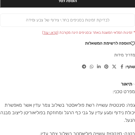
הוספה לסל
לבדיקת זמינות בסניפים בחר.י צירוף של צבע ומידה
* זמינות המלאי המוצגת באתר ובסניפים הינה מקורבת (
קרא.י עוד
)
הוספה לרשימת המשאלות
מדריך מידות
שתף:
תיאור
מפרט טכני:
גפה: סינטטית עשוייה רשת פוליאסטר בשילוב צמר עדין אשר מאפשרת
יכולת נידוף ומגע עדין על גבי כף הרגל ומחוזקת בפוליאוריטן לייצוב מבנה
הנעל.
בטנה: סינטטית עשוייה פוליאסטר בשילוב צמר עדין.