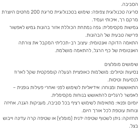
הסביבה.
סריגה טכנולוגית צפופה: שימוש בטכנולוגיית סריגת 200 מחטים היוצרת
מרקם רך, איכותי ועמיד.
גמישות מקסימלית: גפה נמתחת הכוללת אזור בהונות גמיש לאפשור
פרישה טבעית של הבהונות.
התאמה הדוקה ואנטומית: עיצוב רב-תכליתי המקבל את צורתה
האנטומית של כף הרגל, להתאמה מושלמת.
שימושים מומלצים
נסיעות וטיולים: מושלמות כאופציית הנעלה קומפקטית שקל לארוז
לנסיעות וטיסות.
התאוששות ומנוחה: אידיאליות לשימוש לפני ואחרי פעילות גופנית –
לאפשר לרגליים להתאושש בנוחות מקסימלית.
יומיום ופנאי: מתאימות לשימוש רציף בכל סביבה, מעניקות הגנה, אחיזה
ונוחות עוטפת לכל אורך היום.
תחזוקה: ניתן לשטוף שטיפה ידנית (מומלץ) או שטיפה קרה עדינה וייבוש
בצל.