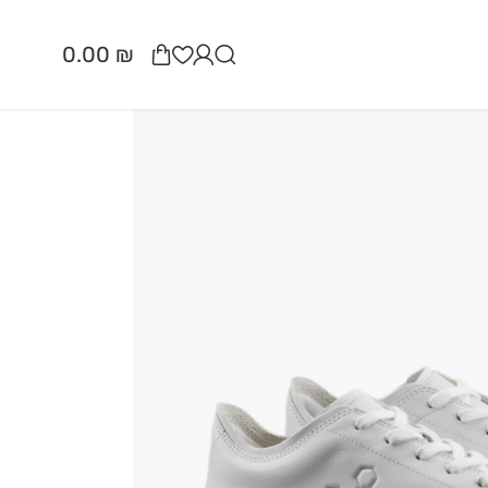
15% -
0.00
₪