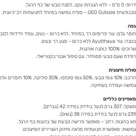
דרופ: 0 מ”מ – ללא הגבהת עקב, למנח טבעי של כף הרגל.
טכנולוגיית GEO Outsole – סוליה גמישה במיוחד לתנועתיות רב־כיוונית, אחיזה טובה במשטחים שונים.
גפה
חומר גלם: עור פרימיום רך במיוחד, ללא כרום – נעים, עמיד וידידותי לסבי
בטנה: עור Ayutthaya ללא כרום – מגע רך ונעים.
שרוכים: 100% כותנה אורגנית.
רפידת שעם טבעי ממוחזר, עם טיפול אנטי־בקטריאלי.
סוליה חיצונית
הרכב: 10% גומי טבעי, 50% גומי סינתטי, 30% סיליקה, 10% חומרים וולקניים.
גמישה ועמידה בשחיקה.
מאפיינים כלליים
משקל: 307 גרם לנעל בודדת במידה 42 (גברים).
239 גרם לנעל בודדת במידה 38 (נשים).
תא בהונות: רחב – מאפשר פרישה טבעית של בהונות כף הרגל.
גמישות: מאפשרת תנועתיות מלאה וחיזוק השרירים המייצבים.