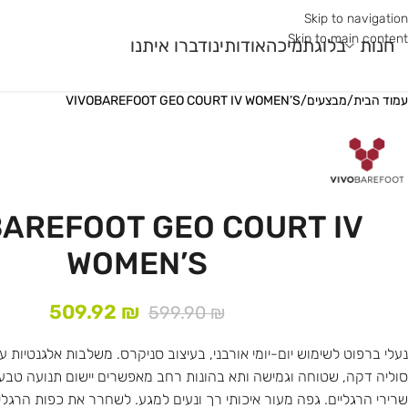
Skip to navigation
Skip to main content
חנות
בלוג
תמיכה
אודותינו
דברו איתנו
עמוד הבית
/
מבצעים
/
VIVOBAREFOOT GEO COURT IV WOMEN’S
מר גלם
עונה
שימוש
עוני
קיץ
ריצת כביש
ר
חורף
ריצת שטח
BAREFOOT GEO COURT IV
ורב
רב עונתי
חדר כושר ואימונים פונק
WOMEN’S
509.92
₪
599.90
₪
נעלי ברפוט לשימוש יום-יומי אורבני, בעיצוב סניקרס. משלבות אלגנטיות 
סוליה דקה, שטוחה וגמישה ותא בהונות רחב מאפשרים יישום תנועה טבעית,
שרירי הרגליים. גפה מעור איכותי רך ונעים למגע. לשחרר את כפות הרגליי