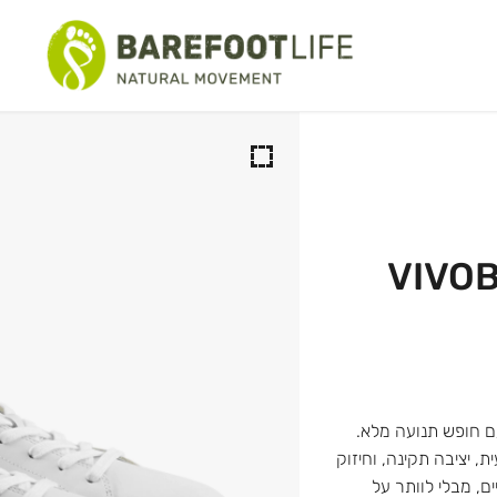
יום יום
כביש-שטח
טיולים
סנדלים
VIVO
ים וספורט מים
ציונליים
עם חופש תנועה מלא.
 יציבה תקינה, וחיזוק
ם, מבלי לוותר על