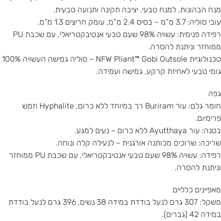
מנח הבהונות, למנח טבעי, יציבה תקינה ותנועה טבעית.
עובי סוליה: 3.7 מ”מ – בסיס 2.4 מ”מ, עומק חריצים 1.3 מ”מ.
רפידה פנימית: עשויה 98% שעם טבעי אנטיבקטריאלי, עם שכבת PU
ממוחזר וניתנת להסרה.
טכנולוגיית NFW Pliant™ Gobi Outsole – סוליה גמישה העשויה 100%
גומי טבעי לאחיזת קרקע, גמישה ועמידה.
גפה
חומר גלם: עור Buriram רך במיוחד ללא כרום, Hyphalite וזמש
פרימיום.
בטנה: עור Ayutthaya ללא כרום – נעים למגע.
שריכה: שרוכים מכותנה אורגנית – לנעילה קלה ונוחה.
רפידה: עשויה 98% שעם טבעי אנטיבקטריאלי, עם שכבת PU ממוחזר
וניתנת להסרה.
מאפיינים כלליים
משקל: 307 גרם לנעל בודדת במידה 38 נשים, 396 גרם לנעל בודדת
במידה 42 (גברים).