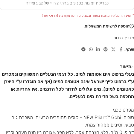
לבדיקת זמינות בסניפים בחר.י צירוף של צבע ומידה
* זמינות המלאי המוצגת באתר ובסניפים הינה מקורבת (
קרא.י עוד
)
הוספה לרשימת המשאלות
מדריך מידות
שתף:
תיאור
נעלי ברפוט אינן אטומות למים. כל דגמי הנעליים המשווקים ונמכרים
ע”י ברפוט לייף ישראל אינם אטומים למים (אף אם הוגדרו ע”י היצרן
כאטומים למים). מים עלולים לחדור לכל הדגמים, אין אחריות או
החלפה בשל חדירת מים לנעליים.
מפרט טכני
סוליה: NFW Pliant™ Gobi – סוליה מחומרים טבעיים, משלבת גומי
טבעי, וסיבים ממקור צמחי.
דרופ: 0 מ”מ, ללא הגבהת עקב, ללא הפרש גובה בין מנח העקב ולבין