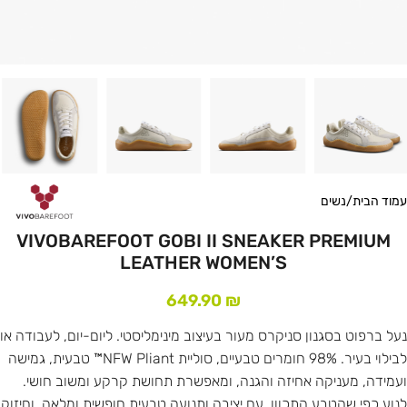
עמוד הבית
/
נשים
VIVOBAREFOOT GOBI II SNEAKER PREMIUM
LEATHER WOMEN’S
649.90
₪
נעל ברפוט בסגנון סניקרס מעור בעיצוב מינימליסטי. ליום-יום, לעבודה או
לבילוי בעיר. 98% חומרים טבעיים, סוליית NFW Pliant™ טבעית, גמישה
ועמידה, מעניקה אחיזה והגנה, ומאפשרת תחושת קרקע ומשוב חושי.
לנוע כפי שהטבע התכוון, עם יציבה ותנועה טבעית חופשית ומלאה, וחיזוק