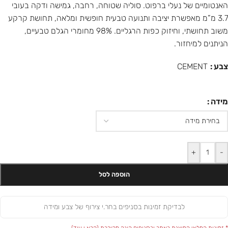
האנטומיים של נעלי ברפוט. סוליה שטוחה, רחבה, גמישה ודקה בעובי
3.7 מ”מ מאפשרת יציבה ותנועה טבעית חופשית ומלאה, תחושת קרקע
משוב תחושתי, וחיזוק כפות הרגליים. 98% מחומרי הגלם טבעיים,
הניתנים למיחזור.
צבע
CEMENT
מידה
+
-
הוספה לסל
לבדיקת זמינות בסניפים בחר.י צירוף של צבע ומידה
* זמינות המלאי המוצגת באתר ובסניפים הינה מקורבת (
קרא.י עוד
)