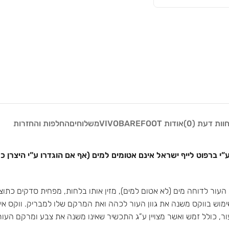
וות דעת (0)
אודות VIVOBAREFOOT
משלוחים
החלפות והחזרות
”י ברפוט לייף ישראל אינם אטומים למים (אף אם הוגדרו ע”י היצרן כ
ימוש בווקס משנה את גוון העור לכהה ואת המרקם שלו למבריק. ווקס אינ
עור, כולל זמש ואשר מצויין ע”ג התכשיר שאינו משנה את צבע ומרקם הע