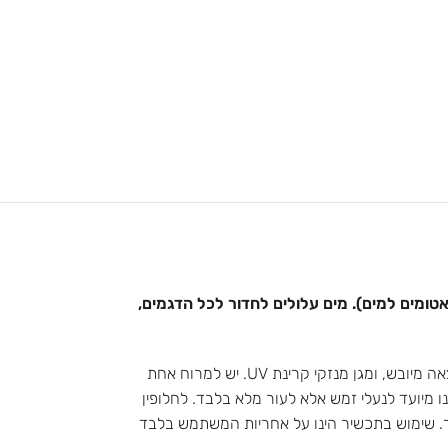
אטומים למים). מים עלולים לחדור לכל הדגמים,
מומלץ לטפל בעור הנעליים באמצעות ווקס ייעודי. הטיפול בווקס הופך את העור לדוחה מים (לא אטום למים), מזין אותו בלחות, מפחית סדקים כתוצאה מיובש, ומגן מנזקי קרינת UV. יש למרוח אחת
ו מיועד לנעלי זמש אלא לעור מלא בלבד. לחלופין
ור. שימוש בתכשיר הינו על אחריות המשתמש בלבד