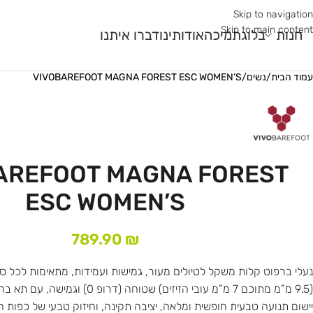
Skip to navigation
Skip to main content
חנות
בלוג
תמיכה
אודותינו
דברו איתנו
עמוד הבית
/
נשים
/
VIVOBAREFOOT MAGNA FOREST ESC WOMEN’S
מר גלם
עונה
שימוש
עוני
קיץ
ריצת כביש
ר
חורף
ריצת שטח
AREFOOT MAGNA FOREST
ורב
רב עונתי
חדר כושר ואימונים פונק
ESC WOMEN’S
789.90
₪
נעלי ברפוט קלות משקל לטיולים מעור, גמישות ועמידות, מתאימות לכל ס
(9.5 מ”מ מתוכם 7 מ”מ עובי הזיזים) שטוחה (
יישום תנועה טבעית חופשית ומלאה, יציבה תקינה, וחיזוק טבעי של כפות 