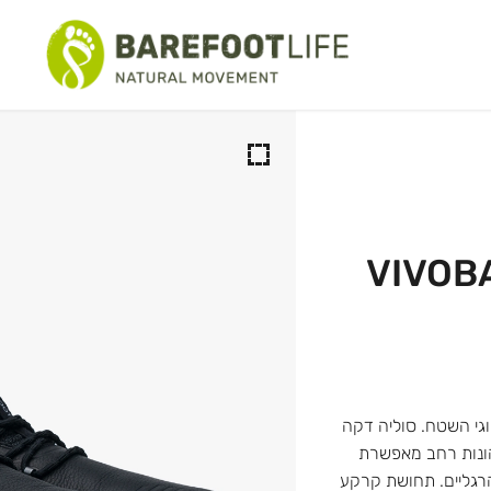
יום יום
כביש-שטח
טיולים
סנדלים
VIVOB
ים וספורט מים
ציונליים
וגי השטח. סוליה דקה
דרופ 0) וגמישה, עם תא בהונות רחב מאפשרת
הרגליים. תחושת קרקע