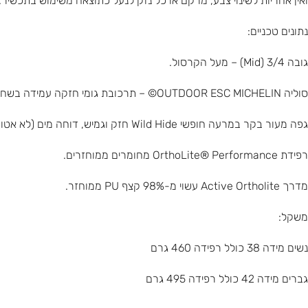
ואין אחריות לשינוי צבע, מרקם או כל נזק לנעל כתוצאה משימוש בתכשיר.
נתונים טכניים:
גובה 3/4 (Mid) – מעל הקרסול.
סוליה OUTDOOR ESC MICHELIN© – תרכובת גומי חזקה עמידה בשחיקה בעובי 9.5 מ”מ מתוכם עומק זיזים של 7 מ”מ, לאחיזת קרקע מעולה גם בסביבות המאתגרות ביותר.
גפה מעור בקר במרעה חופשי Wild Hide חזק וגמיש, דוחה מים (לא אטום למים) כשהוא מטופל בווקס ייעודי. בעל יכולת נשימה.
רפידת OrthoLite® Performance מחומרים ממוחזרים.
מדרך Active Ortholite עשוי מ-98% קצף PU ממוחזר.
משקל:
נשים מידה 38 כולל רפידה 460 גרם
גברים מידה 42 כולל רפידה 495 גרם