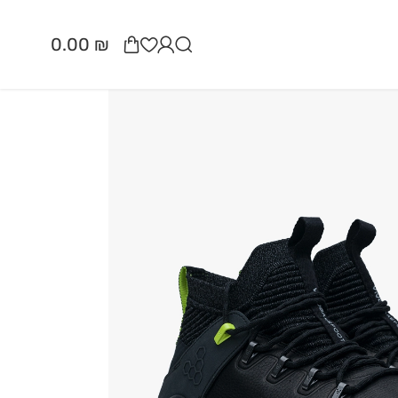
0.00
₪