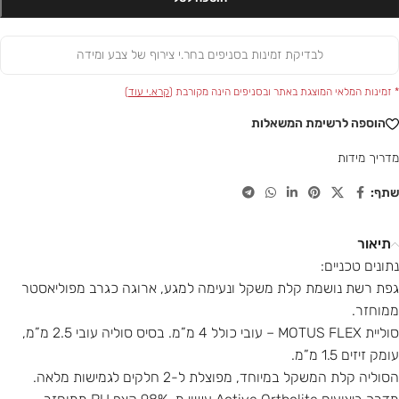
לבדיקת זמינות בסניפים בחר.י צירוף של צבע ומידה
* זמינות המלאי המוצגת באתר ובסניפים הינה מקורבת (
קרא.י עוד
)
הוספה לרשימת המשאלות
מדריך מידות
שתף:
תיאור
נתונים טכניים:
גפת רשת נושמת קלת משקל ונעימה למגע, ארוגה כגרב מפוליאסטר
ממוחזר.
סוליית MOTUS FLEX – עובי כולל 4 מ”מ. בסיס סוליה עובי 2.5 מ”מ,
עומק זיזים 1.5 מ”מ.
הסוליה קלת המשקל במיוחד, מפוצלת ל-2 חלקים לגמישות מלאה.