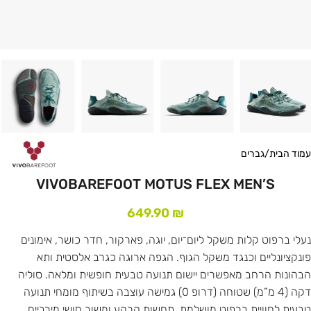
עמוד הבית
/
גברים
VIVOBAREFOOT MOTUS FLEX MEN’S
649.90
₪
נעלי ברפוט קלות משקל ליום־יום, יוגה, פארקור, חדר כושר, אימונים
פונקציונליים וכנגד משקל הגוף. הגפה ארוגה כגרב אלסטית ותא
הבהונות הרחב מאפשרים יישום תנועה טבעית חופשית ומלאה. סוליה
דקה (4 מ”מ) שטוחה (דרופ 0) גמישה עוצבה בשיתוף מומחי תנועה
טבעית לחוויית ברפוט מושלמת, תחשות קרקע ומשוב חושי מירביים.