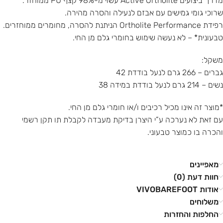
מדרך ביצועים Active Ortholite עשוי מ-98% קצף PU ממוחזר.
שרוכי גומי גמישים עם אבזם לנעילה והסרה מהירה.
רפידת Ortholite Performance הניתנת להסרה, מחומרים ממוחזרים.
טבעונית* – לא נעשה שימוש בחומרי גלם מן החי.
משקל:
גברים – 266 גרם לנעל בודדת 42
נשים – 214 גרם לנעל בודדת במידה 38
*מוצר זה אינו מכיל רכיבים ו/או חומרי גלם מן החי.
עם זאת לא נערכה ע”י היצרן בדיקת מעבדה לקבלת תו תקן רשמי
והכרה בו כמוצר טבעוני.
מאפיינים
חוות דעת (0)
אודות VIVOBAREFOOT
משלוחים
החלפות והחזרות