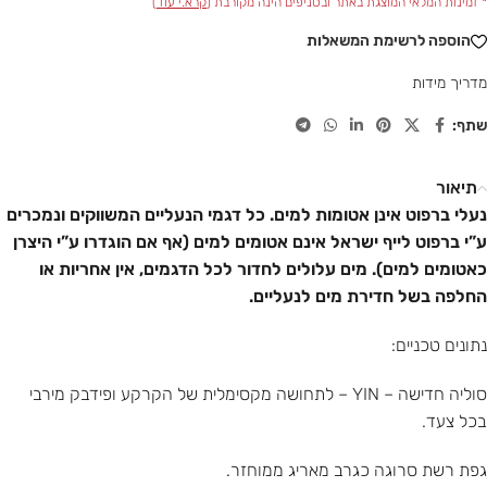
* זמינות המלאי המוצגת באתר ובסניפים הינה מקורבת (
קרא.י עוד
)
הוספה לרשימת המשאלות
מדריך מידות
שתף:
תיאור
נעלי ברפוט אינן אטומות למים. כל דגמי הנעליים המשווקים ונמכרים
ע”י ברפוט לייף ישראל אינם אטומים למים (אף אם הוגדרו ע”י היצרן
כאטומים למים). מים עלולים לחדור לכל הדגמים, אין אחריות או
החלפה בשל חדירת מים לנעליים.
נתונים טכניים:
סוליה חדישה – YIN – לתחושה מקסימלית של הקרקע ופידבק מירבי
בכל צעד.
גפת רשת סרוגה כגרב מאריג ממוחזר.