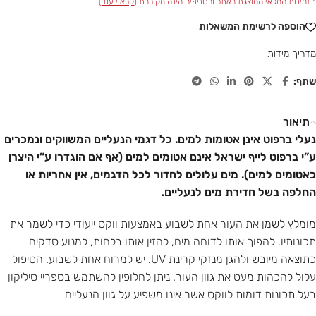
* זמינות המלאי המוצגת באתר ובסניפים הינה מקורבת (
קרא.י עוד
)
הוספה לרשימת המשאלות
מדריך מידות
שתף:
תיאור
נעלי ברפוט אינן אטומות למים. כל דגמי הנעליים המשווקים ונמכרים
ע”י ברפוט לייף ישראל אינם אטומים למים (אף אם הוגדרו ע”י היצרן
כאטומים למים). מים עלולים לחדור לכל הדגמים, אין אחריות או
החלפה בשל חדירת מים לנעליים.
מומלץ לשמן את העור אחת לשבוע באמצעות ווקס ייעודי כדי לשמר את
תכונותיו, להפוך אותו לדוחה מים, להזין אותו בלחות, למנוע סדקים
כתוצאה מיובש ולהגן מנזקי קרינת UV. יש למרוח אחת לשבוע. הטיפול
עלול להכהות מעט את גוון העור. ניתן לחלופין להשתמש בספריי סיליקון
בעל תכונות דומות לווקס אשר אינו משפיע על גוון הנעליים