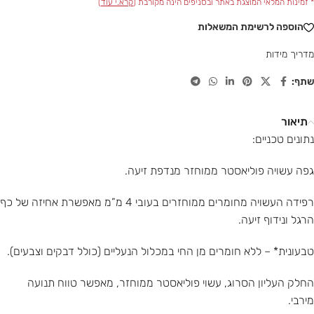
* זמינות המלאי המוצגת באתר ובסניפים הינה מקורבת (
קרא.י עוד
)
הוספה לרשימת המשאלות
מדריך מידות
שתף:
תיאור
נתונים טכניים:
גפה עשויה פוליאסטר ממוחזר מנדפת זיעה.
רפידה העשויה מחומרים ממוחזרים בעובי 4 מ”מ מאפשרת אחיזה של כף
הרגל ונידוף זיעה.
טבעונית* – ללא חומרים מן החי במכלול הנעליים (כולל דבקים וצבעים).
החלק העליון הסרוג, עשוי פוליאסטר ממוחזר, מאפשר טווח תנועה
מירבי.