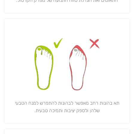
התאומים ואת הגדלת טווח התנועה של מפרק הקרסול.
תא בהונות רחב מאפשר לבהונות להתפרש למנח הטבעי
שלהן ולספק יציבות ותמיכה טבעית.