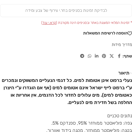
לבדיקת זמינות בסניפים בחר.י צירוף של צבע ומידה
* זמינות המלאי המוצגת באתר ובסניפים הינה מקורבת (
קרא.י עוד
)
הוספה לרשימת המשאלות
מדריך מידות
שתף:
תיאור
נעלי ברפוט אינן אטומות למים. כל דגמי הנעליים המשווקים ונמכרים
ע”י ברפוט לייף ישראל אינם אטומים למים (אף אם הוגדרו ע”י היצרן
כאטומים למים). מים עלולים לחדור לכל הדגמים, אין אחריות או
החלפה בשל חדירת מים לנעליים.
נתונים טכניים
גפה: פוליאסטר ממוחזר 95%, ספנדקס 5%.
בטנה: פוליאסטר ממוחזר, מקנה בידוד ואוורור.