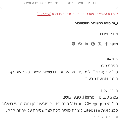
לבדיקת זמינות בסניפים בחר.י צירוף של צבע ומידה
* זמינות המלאי המוצגת באתר ובסניפים הינה מקורבת (
קרא.י עוד
)
הוספה לרשימת המשאלות
מדריך מידות
שתף:
תיאור
מפרט טכני
סוליה בעובי 3.1 מ”מ עם זיזים אחיזתיים לשיפור היציבות, בריאות כף
הרגל ותנועה טבעית.
חומרי גלם
גפה: קנבוס – Hemp, טבעי ונושם.
סולייה: Vibram ®Megagrip תרכובת של פוליאוריטן וגומי טבעי בשילוב
טכנולוגיית Litebase ליצירת סוליה קלה לצד שמירה על אחיזת קרקע
ומשוב חושי יעיל.